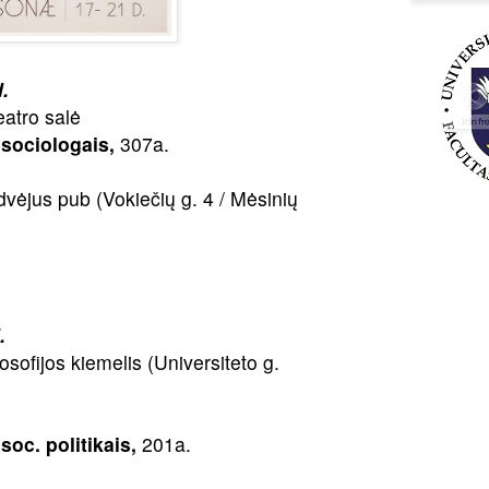
.
atro salė
sociologais,
307a.
vėjus pub (Vokiečių g. 4 / Mėsinių
.
osofijos kiemelis (Universiteto g.
soc. politikais,
201a.