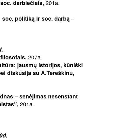
soc. darbiečiais,
201a.
soc. politiką ir soc. darbą –
d.
filosofais,
207a.
ūra: jausmų istorijos, kūniški
bei diskusija su A.Tereškinu,
kinas – senėjimas nesenstant
istas”,
201a.
0d.