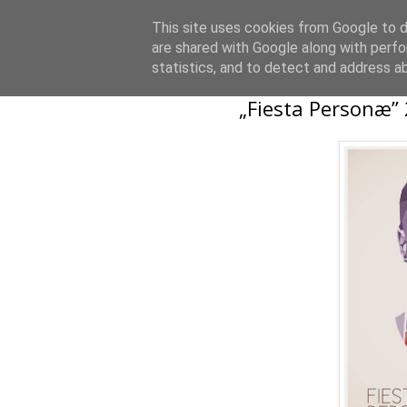
This site uses cookies from Google to de
are shared with Google along with perfo
statistics, and to detect and address a
„Fiesta Personæ”