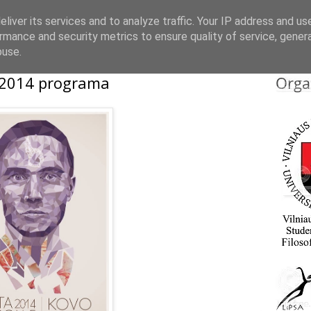
liver its services and to analyze traffic. Your IP address and us
rmance and security metrics to ensure quality of service, gene
buse.
 2014 programa