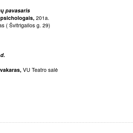
ų pavasaris
psichologais,
201a.
s ( Švitrigailos g. 29)
d.
vakaras,
VU Teatro salė