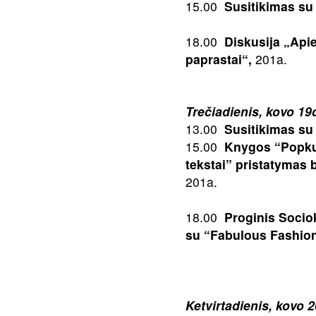
15.00
Susitikimas su 
18.00
Diskusija „Apie 
paprastai“,
201a.
Trečiadienis, kovo 19
13.00
Susitikimas su 
15.00
Knygos “Popkult
tekstai” pristatymas 
201a.
18.00
Proginis Socio
su “Fabulous Fashion
Ketvirtadienis, kovo 2